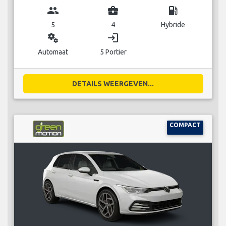
group
business_center
local_gas_station
5
4
Hybride
miscellaneous_services
login
Automaat
5 Portier
DETAILS WEERGEVEN...
COMPACT