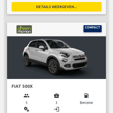
DETAILS WEERGEVEN...
COMPACT
FIAT 500X
group
business_center
local_gas_station
5
3
Benzine
miscellaneous_services
login