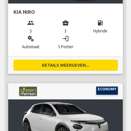
KIA NIRO
group
business_center
local_gas_station
5
3
Hybride
miscellaneous_services
login
Automaat
5 Portier
DETAILS WEERGEVEN...
ECONOMY