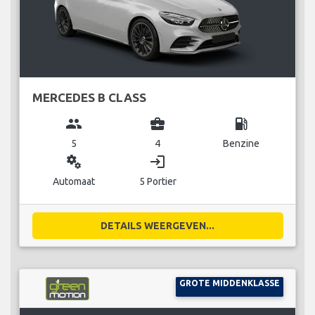
MERCEDES B CLASS
group
business_center
local_gas_station
5
4
Benzine
miscellaneous_services
login
Automaat
5 Portier
DETAILS WEERGEVEN...
GROTE MIDDENKLASSE