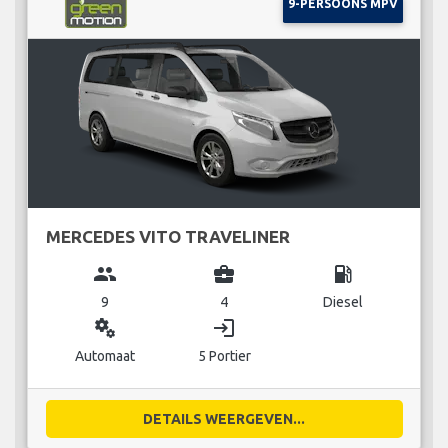
9-PERSOONS MPV
MERCEDES VITO TRAVELINER
group
business_center
local_gas_station
9
4
Diesel
miscellaneous_services
login
Automaat
5 Portier
DETAILS WEERGEVEN...