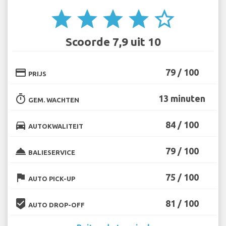
star
star
star
star
star_border
Scoorde 7,9 uit 10
credit_card
79 / 100
PRIJS
timer
13 minuten
GEM. WACHTEN
directions_car
84 / 100
AUTOKWALITEIT
room_service
79 / 100
BALIESERVICE
flag
75 / 100
AUTO PICK-UP
beenhere
81 / 100
AUTO DROP-OFF