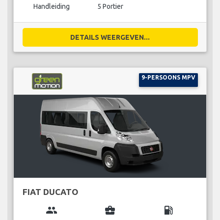
Handleiding
5 Portier
DETAILS WEERGEVEN...
9-PERSOONS MPV
FIAT DUCATO
group
business_center
local_gas_station