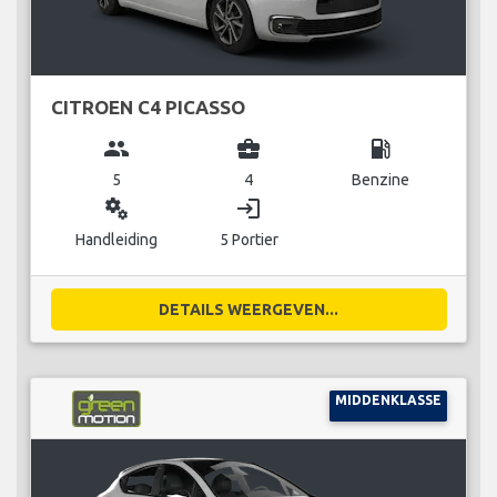
CITROEN C4 PICASSO
group
business_center
local_gas_station
5
4
Benzine
miscellaneous_services
login
Handleiding
5 Portier
DETAILS WEERGEVEN...
MIDDENKLASSE