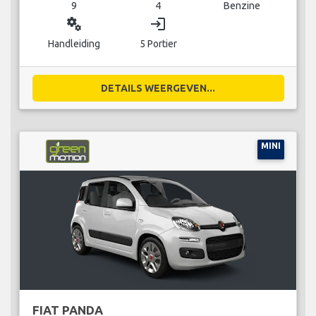
9
4
Benzine
miscellaneous_services
login
Handleiding
5 Portier
DETAILS WEERGEVEN...
MINI
FIAT PANDA