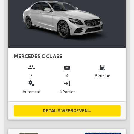
MERCEDES C CLASS
group
business_center
local_gas_station
5
4
Benzine
miscellaneous_services
login
Automaat
4 Portier
DETAILS WEERGEVEN...