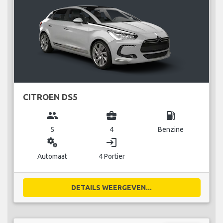
CITROEN DS5
group
business_center
local_gas_station
5
4
Benzine
miscellaneous_services
login
Automaat
4 Portier
DETAILS WEERGEVEN...