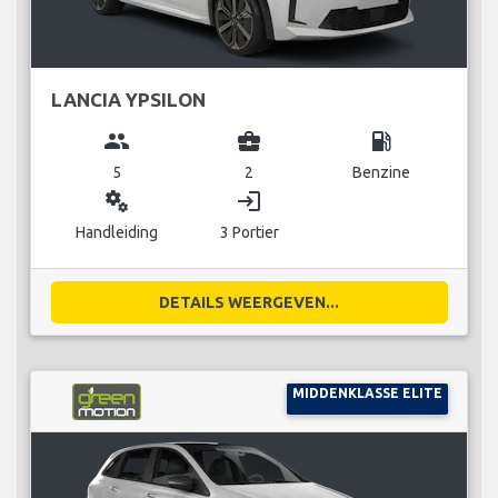
LANCIA YPSILON
group
business_center
local_gas_station
5
2
Benzine
miscellaneous_services
login
Handleiding
3 Portier
DETAILS WEERGEVEN...
MIDDENKLASSE ELITE