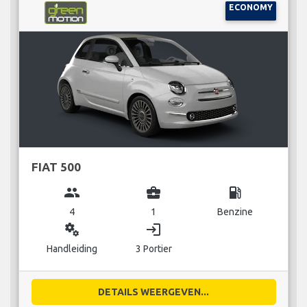
ECONOMY
FIAT 500
group
business_center
local_gas_station
4
1
Benzine
miscellaneous_services
login
Handleiding
3 Portier
DETAILS WEERGEVEN...