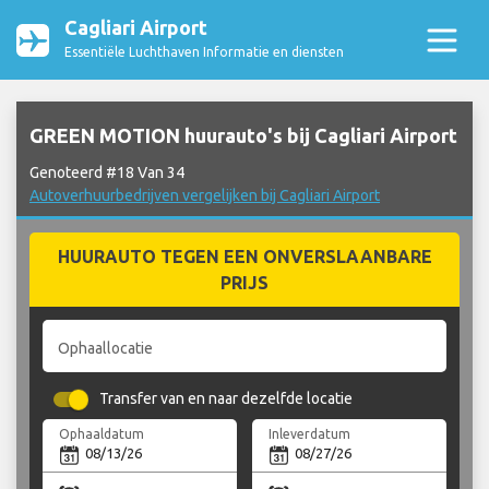
Cagliari Airport
Essentiële Luchthaven Informatie en diensten
GREEN MOTION huurauto's bij Cagliari Airport
Genoteerd #18 Van 34
Autoverhuurbedrijven vergelijken bij Cagliari Airport
HUURAUTO TEGEN EEN ONVERSLAANBARE
PRIJS
Ophaallocatie
Transfer van en naar dezelfde locatie
Ophaaldatum
Inleverdatum