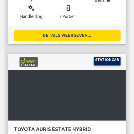
7
1
Benzine
miscellaneous_services
login
Handleiding
5 Portier
DETAILS WEERGEVEN...
STATIONCAR
TOYOTA AURIS ESTATE HYBRID