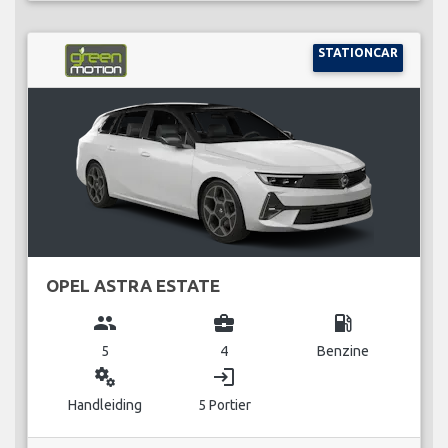
STATIONCAR
OPEL ASTRA ESTATE
group
business_center
local_gas_station
5
4
Benzine
miscellaneous_services
login
Handleiding
5 Portier