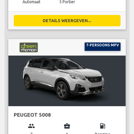
Automaat
5 Portier
DETAILS WEERGEVEN...
7-PERSOONS MPV
PEUGEOT 5008
group
business_center
local_gas_station