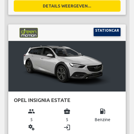
DETAILS WEERGEVEN...
STATIONCAR
OPEL INSIGNIA ESTATE
group
business_center
local_gas_station
5
5
Benzine
miscellaneous_services
login