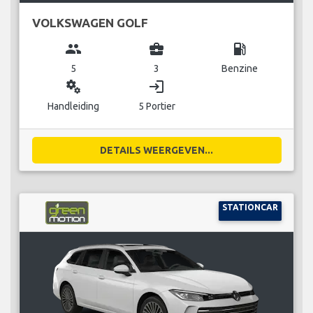
VOLKSWAGEN GOLF
group
business_center
local_gas_station
5
3
Benzine
miscellaneous_services
login
Handleiding
5 Portier
DETAILS WEERGEVEN...
STATIONCAR