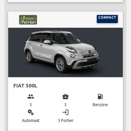
COMPACT
FIAT 500L
group
business_center
local_gas_station
5
3
Benzine
miscellaneous_services
login
Automaat
5 Portier