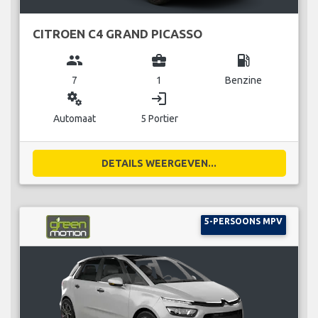
CITROEN C4 GRAND PICASSO
group
business_center
local_gas_station
7
1
Benzine
miscellaneous_services
login
Automaat
5 Portier
DETAILS WEERGEVEN...
5-PERSOONS MPV