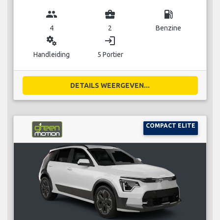
group
business_center
local_gas_station
4
2
Benzine
miscellaneous_services
login
Handleiding
5 Portier
DETAILS WEERGEVEN...
COMPACT ELITE