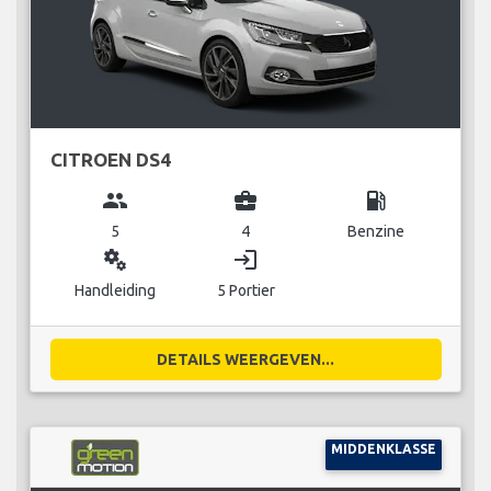
CITROEN DS4
group
business_center
local_gas_station
5
4
Benzine
miscellaneous_services
login
Handleiding
5 Portier
DETAILS WEERGEVEN...
MIDDENKLASSE